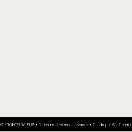
​​© FRONTEIRA SUB • Todos os direitos reservados • Criado por
Win7.com.b