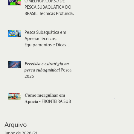
O MELHOR CURSO DE
PESCA SUBAQUÁTICA DO
BRASIL! Técnicas Profundas,
Apneia e Sucesso na Água
Pesca Subaquática em
Apneia: Técnicas,
Equipamentos e Dicas
Profundas!
𝑷𝒓𝒆𝒄𝒊𝒔ã𝒐 𝒆 𝒆𝒔𝒕𝒓𝒂𝒕é𝒈𝒊𝒂 𝒏𝒂
𝒑𝒆𝒔𝒄𝒂 𝒔𝒖𝒃𝒂𝒒𝒖á𝒕𝒊𝒄𝒂! Pesca
2025
𝐂𝐨𝐦𝐨 𝐦𝐞𝐫𝐠𝐮𝐥𝐡𝐚𝐫 𝐞𝐦
𝐀𝐩𝐧𝐞𝐢𝐚 - FRONTEIRA SUB
Arquivo
junho de 2026
(2)
2 posts