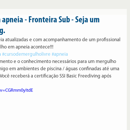
apneia - Fronteira Sub - Seja um
g.
eia atualizadas e com acompanhamento de um profissional 
lho em apneia acontece!!!
a
#cursodemergulholivre
#apneia
amento e o conhecimento necessários para um mergulho 
igo em ambientes de piscina / águas confinadas até uma 
ocê receberá a certificação SSI Basic Freediving após 
h?v=CGRmm0yItdE