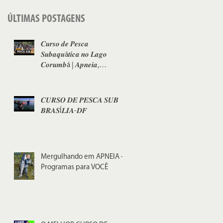
ÚLTIMAS POSTAGENS
𝑪𝒖𝒓𝒔𝒐 𝒅𝒆 𝑷𝒆𝒔𝒄𝒂
𝑺𝒖𝒃𝒂𝒒𝒖á𝒕𝒊𝒄𝒂 𝒏𝒐 𝑳𝒂𝒈𝒐
𝑪𝒐𝒓𝒖𝒎𝒃á | 𝑨𝒑𝒏𝒆𝒊𝒂,
𝑬𝒒𝒖𝒂𝒍𝒊𝒛𝒂çã𝒐 𝒆 𝑴𝒆𝒓𝒈𝒖𝒍𝒉𝒐 𝒆𝒎
𝑷𝒓𝒐𝒇𝒖𝒏𝒅𝒊𝒅𝒂𝒅𝒆
𝑪𝑼𝑹𝑺𝑶 𝑫𝑬 𝑷𝑬𝑺𝑪𝑨 𝑺𝑼𝑩
𝑩𝑹𝑨𝑺Í𝑳𝑰𝑨-𝑫𝑭
Mergulhando em APNEIA -
Programas para VOCÊ