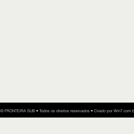
​​© FRONTEIRA SUB • Todos os direitos reservados • Criado por
Win7.com.b