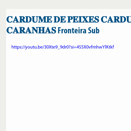
𝐂𝐀𝐑𝐃𝐔𝐌𝐄 𝐃𝐄 𝐏𝐄𝐈𝐗𝐄𝐒 𝐂𝐀𝐑𝐃
𝐂𝐀𝐑𝐀𝐍𝐇𝐀𝐒 Fronteira Sub
https://youtu.be/30Xte9_9dr0?si=4S5X0vfmhwYlKtkf