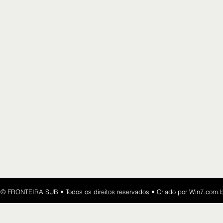
​​© FRONTEIRA SUB • Todos os direitos reservados • Criado por
Win7.com.b