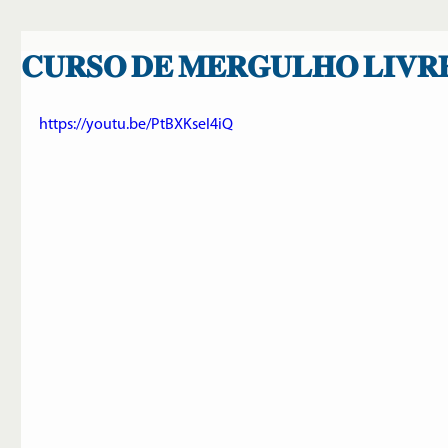
𝐂𝐔𝐑𝐒𝐎 𝐃𝐄 𝐌𝐄𝐑𝐆𝐔𝐋𝐇𝐎 𝐋𝐈𝐕𝐑
https://youtu.be/PtBXKseI4iQ