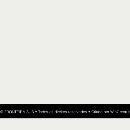
​​© FRONTEIRA SUB • Todos os direitos reservados • Criado por
Win7.com.b