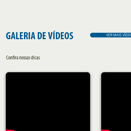
GALERIA DE VÍDEOS
VER MAIS VÍDE
Confira nossas dicas