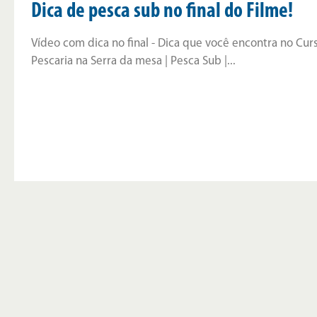
Dica de pesca sub no final do Filme!
Vídeo com dica no final - Dica que você encontra no Cur
Pescaria na Serra da mesa | Pesca Sub |...