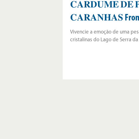
𝐂𝐀𝐑𝐃𝐔𝐌𝐄 𝐃𝐄 
𝐂𝐀𝐑𝐀𝐍𝐇𝐀𝐒 Fro
Vivencie a emoção de uma pesc
cristalinas do Lago de Serra da