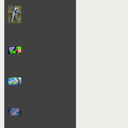
Mergulhando em APNEIA -
Programas para VOCÊ
O MELHOR CURSO DE PESCA
SUBAQUÁTICA DO BRASIL!
Técnicas Profundas, Apneia e
Sucesso na Água
Pesca Subaquática em Apneia:
Técnicas, Equipamentos e
Dicas Profundas!
𝑷𝒓𝒆𝒄𝒊𝒔ã𝒐 𝒆 𝒆𝒔𝒕𝒓𝒂𝒕é𝒈𝒊𝒂 𝒏𝒂 𝒑𝒆𝒔𝒄𝒂
𝒔𝒖𝒃𝒂𝒒𝒖á𝒕𝒊𝒄𝒂! Pesca 2025