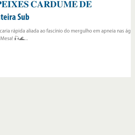
𝐄𝐈𝐗𝐄𝐒 𝐂𝐀𝐑𝐃𝐔𝐌𝐄 𝐃𝐄
nteira Sub
aria rápida aliada ao fascínio do mergulho em apneia nas águ
 Mesa! 🎣🌊...