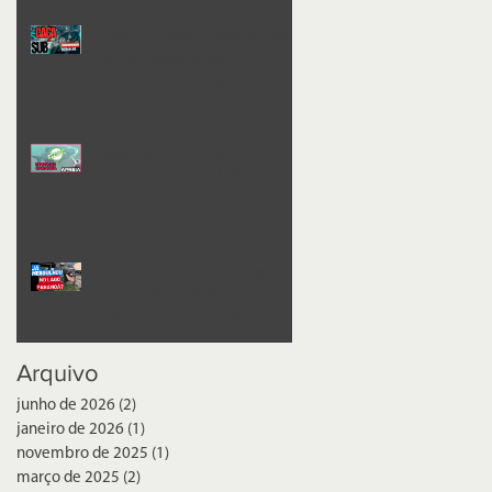
𝐂𝐔𝐑𝐒𝐎 𝐏𝐞𝐬𝐜𝐚 𝐒𝐮𝐛𝐚𝐪𝐮𝐚́𝐭𝐢𝐜𝐚
𝐍𝐨𝐯𝐨𝐬 𝐏𝐞𝐬𝐜𝐚𝐝𝐨𝐫𝐞𝐬 𝐂𝐀𝐂̧𝐀
𝐒𝐔𝐁 𝟐𝟎𝟐𝟒 - 𝐅𝐫𝐨𝐧𝐭𝐞𝐢𝐫𝐚 𝐒𝐮𝐛
𝐏𝐞𝐬𝐜𝐚 𝐝𝐚 𝐂𝐚𝐫𝐚𝐧𝐡𝐚 𝐀çã𝐨 𝐧𝐚
𝐏𝐄𝐒𝐂𝐀 𝐒𝐔𝐁𝐀𝐐𝐔Á𝐓𝐈𝐂𝐀.
𝐌𝐞𝐫𝐠𝐮𝐥𝐡𝐨 𝐞𝐦 𝐀𝐩𝐧𝐞𝐢𝐚 𝐚𝐬
𝐩𝐫𝐨𝐟𝐮𝐧𝐝𝐞𝐳𝐚𝐬 𝐝𝐚 𝐏𝐨𝐧𝐭𝐞 𝐝𝐨
𝐁𝐫𝐚𝐠𝐮𝐞𝐭𝐨 𝐞𝐦 𝐁𝐫𝐚𝐬í𝐥𝐢𝐚.
Arquivo
junho de 2026
(2)
2 posts
janeiro de 2026
(1)
1 post
novembro de 2025
(1)
1 post
março de 2025
(2)
2 posts