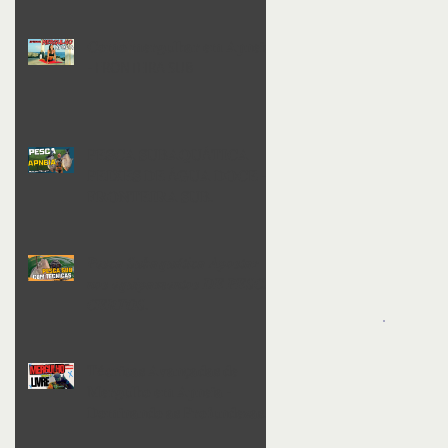
𝐂𝐨𝐦𝐨 𝐦𝐞𝐫𝐠𝐮𝐥𝐡𝐚𝐫 𝐞𝐦 𝐀𝐩𝐧𝐞𝐢𝐚
- FRONTEIRA SUB
𝐏𝐄𝐒𝐂𝐀 𝐒𝐔𝐁𝐀𝐐𝐔Á𝐓𝐈𝐂𝐀
𝐏𝐄𝐈𝐗𝐄𝐒 𝐃𝐄 Á𝐆𝐔𝐀 𝐃𝐎𝐂𝐄 -
𝐅𝐑𝐎𝐍𝐓𝐄𝐈𝐑𝐀 𝐒𝐔𝐁.
𝑷𝒆𝒔𝒄𝒂 𝑺𝒖𝒃𝒂𝒒𝒖𝒂́𝒕𝒊𝒄𝒂 𝑨𝒑𝒐𝒔𝒕𝒂𝒓
𝒏𝒐𝒔 𝒆𝒒𝒖𝒊𝒑𝒂𝒎𝒆𝒏𝒕𝒐𝒔 𝑫𝑬 𝑷𝑬𝑺𝑪𝑨
𝑪𝑬𝑹𝑻𝑶𝑺.
𝐓é𝐜𝐧𝐢𝐜𝐚𝐬 𝐀𝐯𝐚𝐧ç𝐚𝐝𝐚𝐬 𝐝𝐞
𝐌𝐞𝐫𝐠𝐮𝐥𝐡𝐨 𝐞𝐦 𝐀𝐩𝐧𝐞𝐢𝐚 -
𝐃𝐨𝐦𝐢𝐧𝐚𝐧𝐝𝐨 𝐚𝐬 𝐏𝐫𝐨𝐟𝐮𝐧𝐝𝐞𝐳𝐚𝐬.