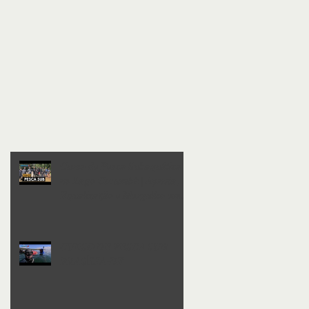
as
𝑪𝒖𝒓𝒔𝒐 𝒅𝒆 𝑷𝒆𝒔𝒄𝒂 𝑺𝒖𝒃𝒂𝒒𝒖á𝒕𝒊𝒄𝒂
𝒏𝒐 𝑳𝒂𝒈𝒐 𝑪𝒐𝒓𝒖𝒎𝒃á | 𝑨𝒑𝒏𝒆𝒊𝒂,
𝑬𝒒𝒖𝒂𝒍𝒊𝒛𝒂çã𝒐 𝒆 𝑴𝒆𝒓𝒈𝒖𝒍𝒉𝒐 𝒆𝒎
𝑷𝒓𝒐𝒇𝒖𝒏𝒅𝒊𝒅𝒂𝒅𝒆
𝑪𝑼𝑹𝑺𝑶 𝑫𝑬 𝑷𝑬𝑺𝑪𝑨 𝑺𝑼𝑩
𝑩𝑹𝑨𝑺Í𝑳𝑰𝑨-𝑫𝑭