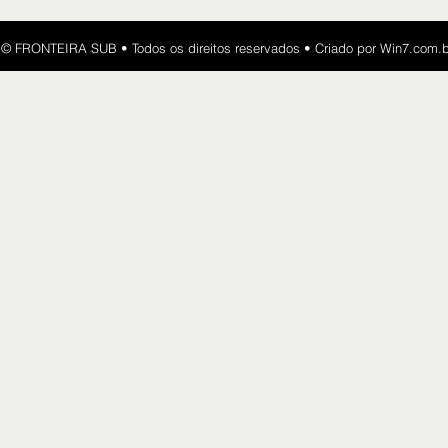
​​© FRONTEIRA SUB • Todos os direitos reservados • Criado por
Win7.com.b